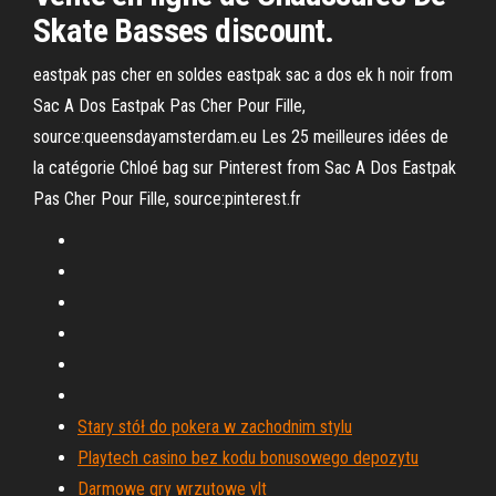
Skate Basses discount.
eastpak pas cher en soldes eastpak sac a dos ek h noir from
Sac A Dos Eastpak Pas Cher Pour Fille,
source:queensdayamsterdam.eu Les 25 meilleures idées de
la catégorie Chloé bag sur Pinterest from Sac A Dos Eastpak
Pas Cher Pour Fille, source:pinterest.fr
Stary stół do pokera w zachodnim stylu
Playtech casino bez kodu bonusowego depozytu
Darmowe gry wrzutowe vlt