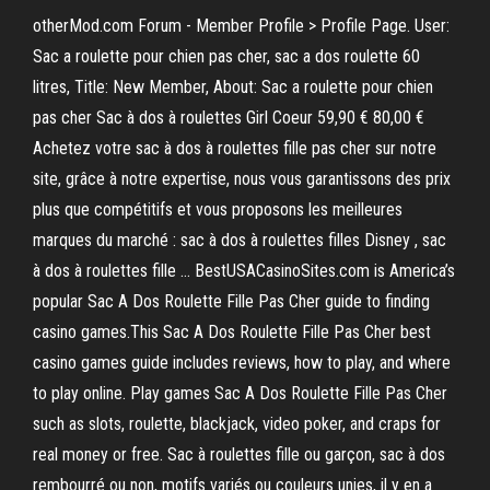
otherMod.com Forum - Member Profile > Profile Page. User:
Sac a roulette pour chien pas cher, sac a dos roulette 60
litres, Title: New Member, About: Sac a roulette pour chien
pas cher Sac à dos à roulettes Girl Coeur 59,90 € 80,00 €
Achetez votre sac à dos à roulettes fille pas cher sur notre
site, grâce à notre expertise, nous vous garantissons des prix
plus que compétitifs et vous proposons les meilleures
marques du marché : sac à dos à roulettes filles Disney , sac
à dos à roulettes fille … BestUSACasinoSites.com is America’s
popular Sac A Dos Roulette Fille Pas Cher guide to finding
casino games.This Sac A Dos Roulette Fille Pas Cher best
casino games guide includes reviews, how to play, and where
to play online. Play games Sac A Dos Roulette Fille Pas Cher
such as slots, roulette, blackjack, video poker, and craps for
real money or free. Sac à roulettes fille ou garçon, sac à dos
rembourré ou non, motifs variés ou couleurs unies, il y en a