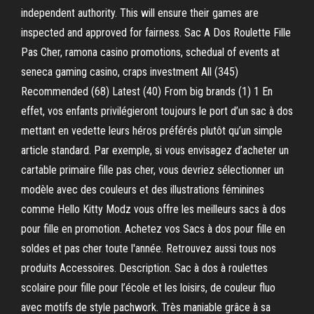
independent authority. This will ensure their games are
inspected and approved for fairness. Sac A Dos Roulette Fille
Pas Cher, ramona casino promotions, schedual of events at
seneca gaming casino, craps investment All (345)
Recommended (68) Latest (40) From big brands (1) 1 En
effet, vos enfants privilégieront toujours le port d’un sac à dos
mettant en vedette leurs héros préférés plutôt qu’un simple
article standard. Par exemple, si vous envisagez d’acheter un
cartable primaire fille pas cher, vous devriez sélectionner un
modèle avec des couleurs et des illustrations féminines
comme Hello Kitty Modz vous offre les meilleurs sacs à dos
pour fille en promotion. Achetez vos Sacs à dos pour fille en
soldes et pas cher toute l'année. Retrouvez aussi tous nos
produits Accessoires. Description. Sac à dos à roulettes
scolaire pour fille pour l’école et les loisirs, de couleur fluo
avec motifs de style pachwork. Très maniable grâce à sa